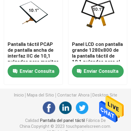
Pantalla táctil de cristal gruesa
Espejo de vidrio de la pantalla táctil
Pantalla táctil PCAP
Panel LCD con pantalla
de pantalla ancha de
grande 1280x800 de
Pantalla táctil capacitiva
interfaz IIC de 10,1
la pantalla táctil de
pulgadas para monitor
10,1 pulgadas para el
táctil de 1024x600
equipo industrial
exhibición del tacto del pcap
Enviar Consulta
Enviar Consulta
Monitor integrado del tacto
Inicio
Mapa del Sitio
Contactar Ahora
Desktop Site
Calidad
Pantalla del panel táctil
Fábrica De
China.Copyright © 2023 touchpanelscreen.com.