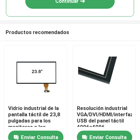
Continuar
Productos recomendados
Inicio
Vidrio industrial de la
Resolución industrial
pantalla táctil de 23,8
VGA/DVI/HDMI/interfaz
Sobre nosotros
pulgadas para los
USB del panel táctil
monitores o los
4096x4096
ordenadores del tacto
Enviar Consulta
Enviar Consulta
Contactos
de 10 puntos