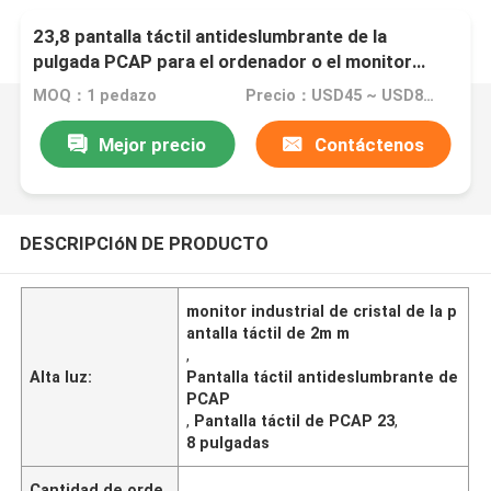
23,8 pantalla táctil antideslumbrante de la
pulgada PCAP para el ordenador o el monitor
industrial del tacto
MOQ：1 pedazo
Precio：USD45 ~ USD80 per piece
Mejor precio
Contáctenos
DESCRIPCIóN DE PRODUCTO
monitor industrial de cristal de la p
antalla táctil de 2m m
,
Alta luz:
Pantalla táctil antideslumbrante de
PCAP
,
Pantalla táctil de PCAP 23
,
8 pulgadas
Cantidad de orde