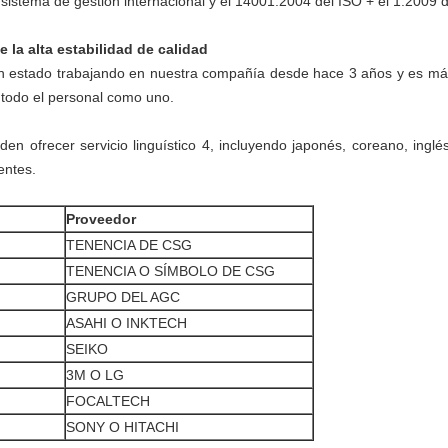
istema de gestión internacional y el 14001:2004 del ISO + el 1:2009 d
e la alta estabilidad de calidad
an estado trabajando en nuestra compañía desde hace 3 años y es más 
 todo el personal como uno.
n ofrecer servicio linguístico 4, incluyendo japonés, coreano, inglé
entes.
Proveedor
TENENCIA DE CSG
TENENCIA O SÍMBOLO DE CSG
GRUPO DEL AGC
ASAHI O INKTECH
SEIKO
3M O LG
FOCALTECH
SONY O HITACHI