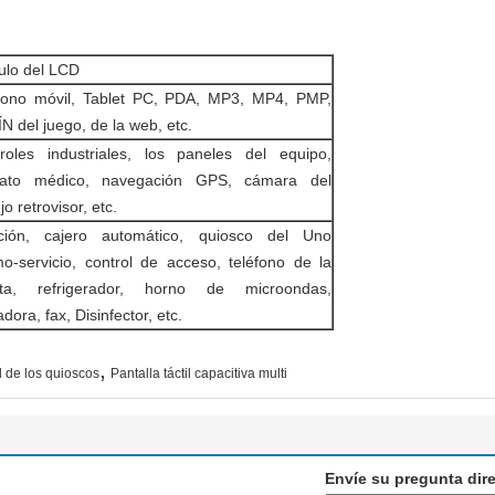
lo del LCD
fono móvil, Tablet PC, PDA, MP3, MP4, PMP,
N del juego, de la web, etc.
roles industriales, los paneles del equipo,
rato médico, navegación GPS, cámara del
o retrovisor, etc.
ción, cajero automático, quiosco del Uno
o-servicio, control de acceso, teléfono de la
rta, refrigerador, horno de microondas,
dora, fax, Disinfector, etc.
,
il de los quioscos
Pantalla táctil capacitiva multi
Envíe su pregunta dir