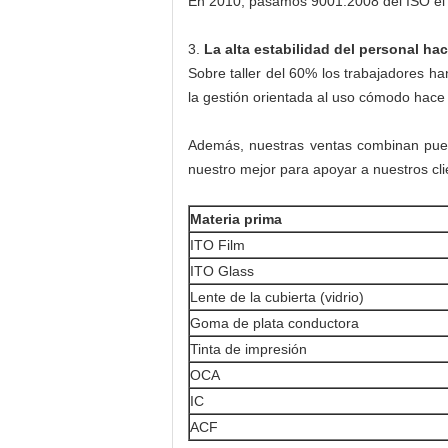
En 2010, pasamos 9001:2008 del ISO el s
3.
La alta estabilidad del personal hac
Sobre taller del 60% los trabajadores h
la gestión orientada al uso cómodo hace
Además, nuestras ventas combinan puede
nuestro mejor para apoyar a nuestros cli
Materia prima
ITO Film
ITO Glass
Lente de la cubierta (vidrio)
Goma de plata conductora
Tinta de impresión
OCA
IC
ACF