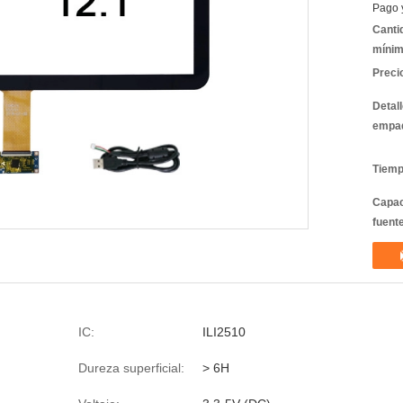
Pago 
Canti
mínim
Preci
Detal
empa
Tiemp
Capac
fuent
IC:
ILI2510
Dureza superficial:
> 6H