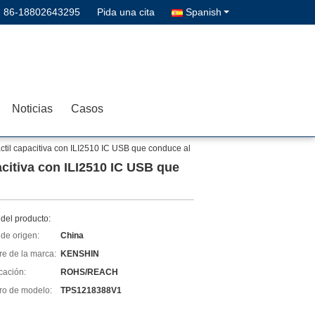
:
86-18802643295
Pida una cita
Spanish
Noticias
Casos
áctil capacitiva con ILI2510 IC USB que conduce al
acitiva con ILI2510 IC USB que
del producto:
de origen:
China
e de la marca:
KENSHIN
icación:
ROHS/REACH
o de modelo:
TPS1218388V1