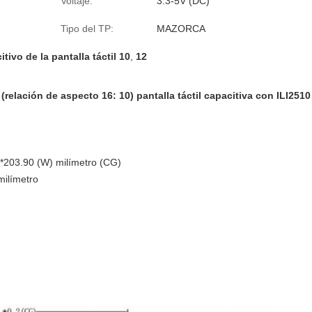
Voltaje:
3.3-5V (DC)
Tipo del TP:
MAZORCA
tivo de la pantalla táctil 10
,
12
(relación de aspecto 16: 10) pantalla táctil capacitiva con ILI251
*203.90 (W) milímetro (CG)
milímetro