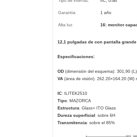
Tipo de interfaz:
IIC, USB
Garantía:
1 año
Alta luz:
16: monitor capaci
12,1 pulgadas de con pantalla grande 
Especificaciones:
OD
(dimensión del esquema): 301,90 (L)
VA
(área de visión): 262.20×164.20 (W) 
IC
: ILITEK2510
Tipo
: MAZORCA
Estructura
: Glass+ ITO Glass
Dureza superficial
: sobre 6H
Transmitencia
: sobre el 85%