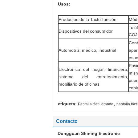
Usos:
Productos de la Tacto-función
Módu
Telé
Dispositivos del consumidor
COJÍ
Cont
Automotriz, médico, industrial
apa
espej
Posi
Electrónica del hogar, financiera,
mism
sistema del entretenimiento,
pue
mobiliario de oficinas
copia
,
etiqueta:
Pantalla táctil grande
pantalla táct
Contacto
Dongguan Shining Electronic