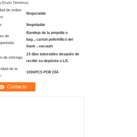
y Envío Términos:
dad de orden
Negociable
a:
o:
Negotiable
Bandeja de la ampolla o
les de
bag→carton polivinílico del
quetado:
foam→vacuum
15 días laborables después de
o de entrega:
recibir su depósito o L/C
idad de la
1000PCS POR DÍA
e:
Contacto