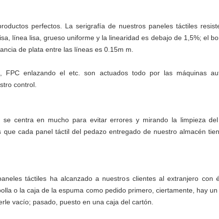
roductos perfectos. La serigrafía de nuestros paneles táctiles resist
lisa, línea lisa, grueso uniforme y la linearidad es debajo de 1,5%; el b
tancia de plata entre las líneas es 0.15m m.
te, FPC enlazando el etc. son actuados todo por las máquinas aut
tro control.
se centra en mucho para evitar errores y mirando la limpieza del 
ue cada panel táctil del pedazo entregado de nuestro almacén tiene
neles táctiles ha alcanzado a nuestros clientes al extranjero con
polla o la caja de la espuma como pedido primero, ciertamente, hay un 
rle vacío; pasado, puesto en una caja del cartón.