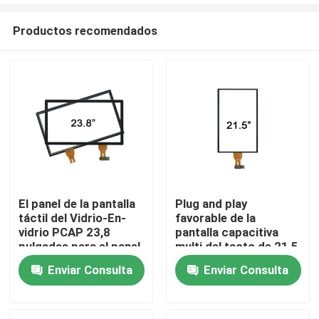
Productos recomendados
El panel de la pantalla
Plug and play
táctil del Vidrio-En-
favorable de la
Inicio
vidrio PCAP 23,8
pantalla capacitiva
pulgadas para el panel
multi del tacto de 21,5
de 1920x1080 TFT
pulgadas
Enviar Consulta
Enviar Consulta
Sobre nosotros
LCD
Contactos