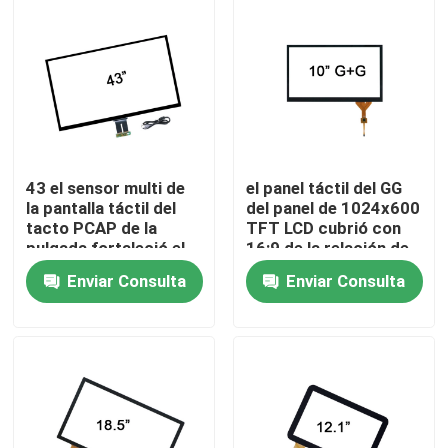
Productos
Pantalla del panel táctil
Pantalla táctil industrial
43 el sensor multi de
el panel táctil del GG
la pantalla táctil del
del panel de 1024x600
tacto PCAP de la
TFT LCD cubrió con
pantalla táctil del pcap
pulgada fortaleció el
16:9 de la relación de
vidrio de cubierta
aspecto
Enviar Consulta
Enviar Consulta
Panel táctil del GG
Panel táctil de GFF
Pantalla táctil antideslumbrante